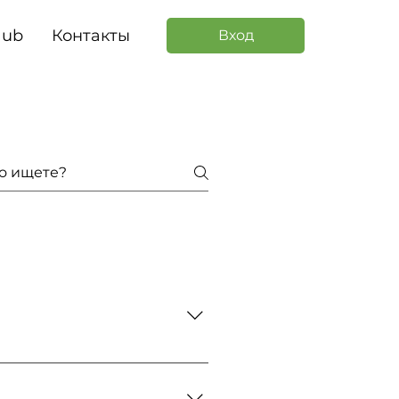
Hub
Контакты
Вход
ловия оплаты обсуждаются
е связался с клиентом