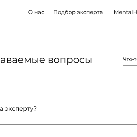
О нас
Подбор эксперта
Mental
даваемые вопросы
а эксперту?
прямую тем способом, который удобен им двоим. Ус
о оплата производится после сессии, если эксперт н