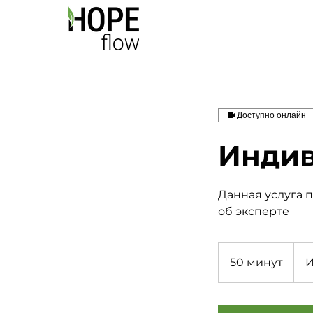
Доступно онлайн
Индив
Данная услуга 
об эксперте
Инди
50 минут
5
И
0
м
и