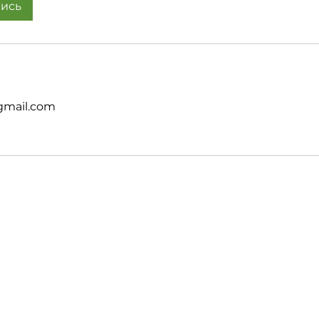
пись
gmail.com
Экспертам
Правов
та
Личный кабинет
Terms & 
еты
Подать заявку
Privacy P
Этический кодекс