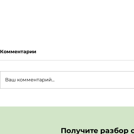
Комментарии
Ваш комментарий...
Слушай гормоны: как
Как ощути
связаны
если совс
эмоциональные волны
радостно
и женский цикл
Получите разбор 