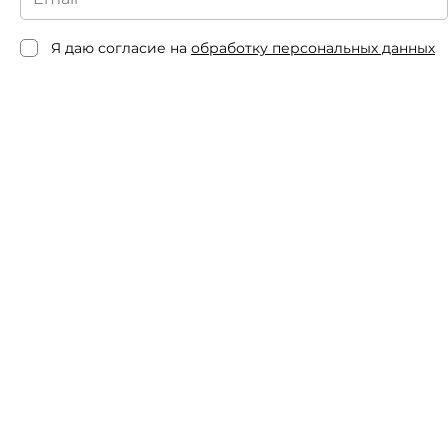
Я даю согласие на
обработку персональных данных
Клиентам
Эксп
Подбор эксперта
Личн
Вопросы и ответы
Подат
Этич