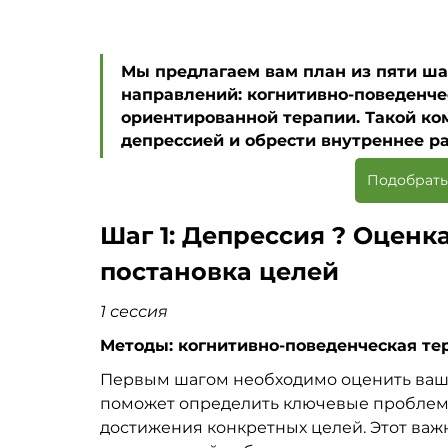
Мы предлагаем вам план из пяти шаг
направлений: когнитивно-поведенчес
ориентированной терапии. Такой ко
депрессией и обрести внутреннее р
Подобрать
Шаг 1: Депрессия ? Оценк
постановка целей
1 сессия
Методы: когнитивно-поведенческая те
Первым шагом необходимо оценить ваше
поможет определить ключевые проблемы
достижения конкретных целей. Этот важ